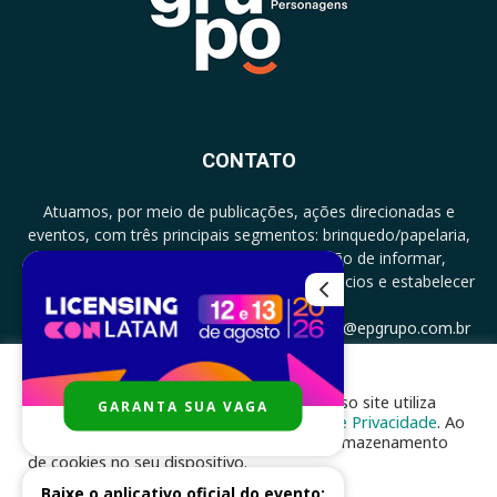
CONTATO
Atuamos, por meio de publicações, ações direcionadas e
eventos, com três principais segmentos: brinquedo/papelaria,
licenciamento e zero a três com a missão de informar,
documentar, proporcionar encontro de negócios e estabelecer
parcerias.
CONTATO: +5511994513097 - atendimento@epgrupo.com.br
Para melhor experiência e navegação, nosso site utiliza
GARANTA SUA VAGA
SIGA-NOS
cookies, de acordo com a nossa
Política de Privacidade
. Ao
clicar em “aceito”, você concorda com o armazenamento
de cookies no seu dispositivo.
Baixe o aplicativo oficial do evento: