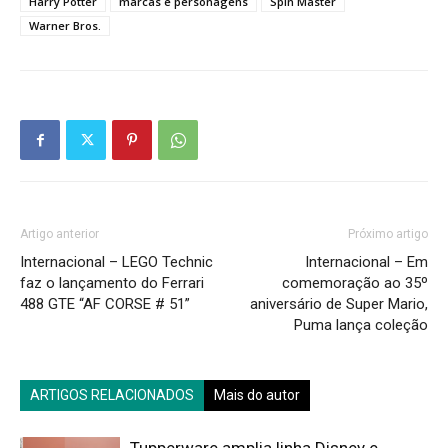
Harry Potter
marcas e personagens
Spin Master
Warner Bros.
Artigo anterior
Próximo artigo
Internacional – LEGO Technic
Internacional – Em
faz o lançamento do Ferrari
comemoração ao 35º
488 GTE “AF CORSE # 51”
aniversário de Super Mario,
Puma lança coleção
ARTIGOS RELACIONADOS
Mais do autor