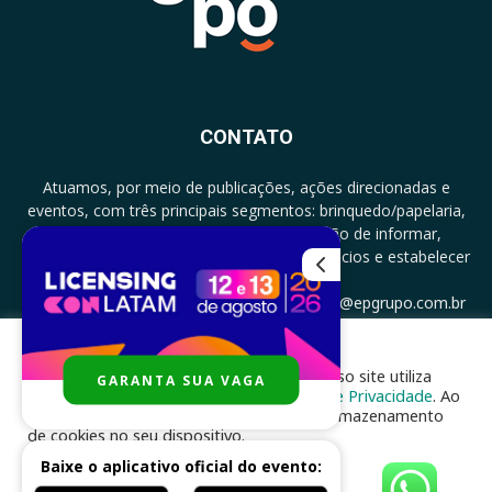
CONTATO
Atuamos, por meio de publicações, ações direcionadas e
eventos, com três principais segmentos: brinquedo/papelaria,
licenciamento e zero a três com a missão de informar,
documentar, proporcionar encontro de negócios e estabelecer
parcerias.
CONTATO: +5511994513097 - atendimento@epgrupo.com.br
Para melhor experiência e navegação, nosso site utiliza
GARANTA SUA VAGA
SIGA-NOS
cookies, de acordo com a nossa
Política de Privacidade
. Ao
clicar em “aceito”, você concorda com o armazenamento
de cookies no seu dispositivo.
Baixe o aplicativo oficial do evento:
ACEITAR