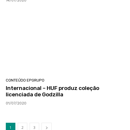
14/07/2020
CONTEÚDO EPGRUPO
Internacional – HUF produz coleção
licenciada de Godzilla
01/07/2020
1
2
3