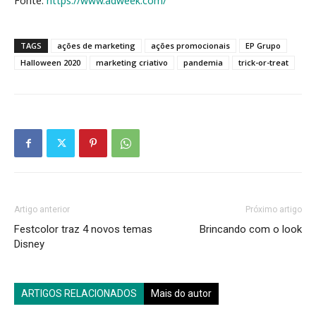
Fonte:
https://www.adweek.com/
TAGS
ações de marketing
ações promocionais
EP Grupo
Halloween 2020
marketing criativo
pandemia
trick-or-treat
Artigo anterior
Próximo artigo
Festcolor traz 4 novos temas
Brincando com o look
Disney
ARTIGOS RELACIONADOS
Mais do autor