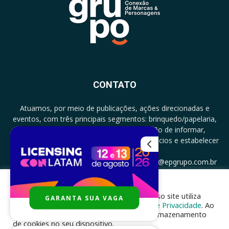
CONTATO
Atuamos, por meio de publicações, ações direcionadas e
eventos, com três principais segmentos: brinquedo/papelaria,
licenciamento e zero a três com a missão de informar,
documentar, proporcionar encontro de negócios e estabelecer
parcerias.
CONTATO: +5511994513097 - atendimento@epgrupo.com.br
Para melhor experiência e navegação, nosso site utiliza
GARANTA SUA VAGA
SIGA-NOS
cookies, de acordo com a nossa
Política de Privacidade
. Ao
clicar em “aceito”, você concorda com o armazenamento
de cookies no seu dispositivo.