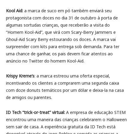
Kool Aid:
a marca de suco em pó também enviará seu
protagonista com doces no dia 31 de outubro à porta de
algumas sortudas crianças, que receberão a visita do
“Homem Kool-Aid”, que virá com Scary-Berry Jammers e
Ghoul-Aid Scary Berry estourando os doces. A marca vai
surpreender com kits para entrega sob demanda. Para ter
uma chance de ganhar, os pais devem ficar atentos ao
anúncio no Twitter do homem Kool-Aid.
Krispy Kreme’s
: a marca estreou uma oferta especial,
incentivando os clientes a comprarem uma segunda caixa
com doze donuts temáticos por um dólar e deixa-la na casa
de amigos ou parentes.
ID Tech “trick-or-treat” virtual:
A empresa de educação STEM
encontrou uma maneira das crianças celebrarem o Halloween
sem sair de casa. A experiência gratuita da ID Tech está
disponível através do jogo Roblox e convida as crianças a