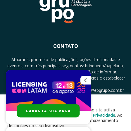
CONTATO
Atuamos, por meio de publicações, ações direcionadas e
eventos, com três principais segmentos: brinquedo/papelaria,
licenciamento e zero a três com a missão de informar,
documentar, proporcionar encontro de negócios e estabelecer
parcerias.
CONTATO: +5511994513097 - atendimento@epgrupo.com.br
Para melhor experiência e navegação, nosso site utiliza
GARANTA SUA VAGA
SIGA-NOS
cookies, de acordo com a nossa
Política de Privacidade
. Ao
clicar em “aceito”, você concorda com o armazenamento
de cookies no seu dispositivo.