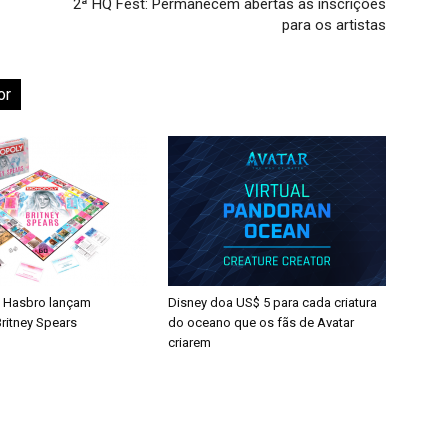
2ª HQ Fest: Permanecem abertas as inscrições
para os artistas
or
 Hasbro lançam
Disney doa US$ 5 para cada criatura
ritney Spears
do oceano que os fãs de Avatar
criarem