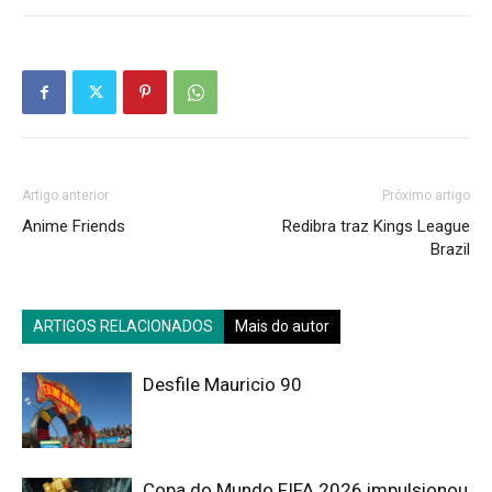
Artigo anterior
Próximo artigo
Anime Friends
Redibra traz Kings League
Brazil
ARTIGOS RELACIONADOS
Mais do autor
Desfile Mauricio 90
Copa do Mundo FIFA 2026 impulsionou