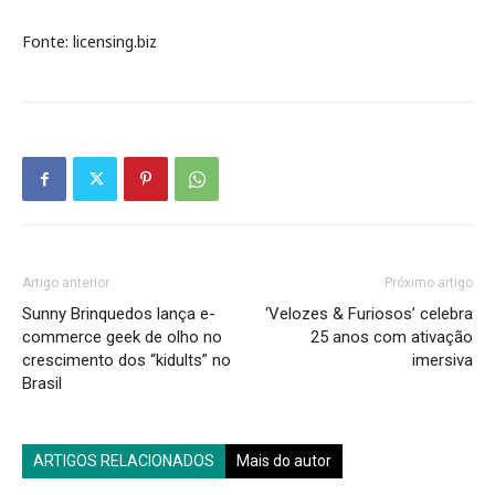
Fonte: licensing.biz
Artigo anterior
Próximo artigo
Sunny Brinquedos lança e-
‘Velozes & Furiosos’ celebra
commerce geek de olho no
25 anos com ativação
crescimento dos “kidults” no
imersiva
Brasil
ARTIGOS RELACIONADOS
Mais do autor