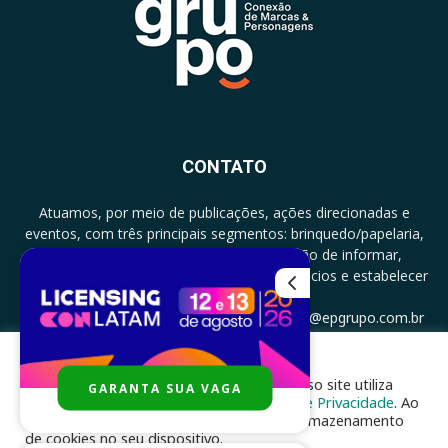
CONTATO
Atuamos, por meio de publicações, ações direcionadas e
eventos, com três principais segmentos: brinquedo/papelaria,
licenciamento e zero a três com a missão de informar,
documentar, proporcionar encontro de negócios e estabelecer
parcerias.
CONTATO: +5511994513097 - atendimento@epgrupo.com.br
Para melhor experiência e navegação, nosso site utiliza
GARANTA SUA VAGA
SIGA-NOS
cookies, de acordo com a nossa
Política de Privacidade
. Ao
clicar em “aceito”, você concorda com o armazenamento
de cookies no seu dispositivo.