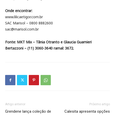
Onde encontrar:
www.lilicaetigor.com.br
SAC Marisol – 0800 8882600
sac@marisol.com.br
Fonte: MKT Mix – Tânia Otranto e Glaucia Guarnieri
Bertazzoni – (11) 3060-3640 ramal: 3672.
Artigo anterior
Próximo artigo
Grendene lança coleção de
Calesita apresenta opções