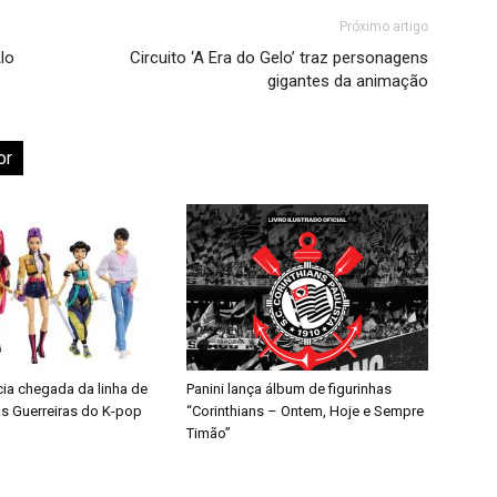
Próximo artigo
lo
Circuito ‘A Era do Gelo’ traz personagens
gigantes da animação
or
cia chegada da linha de
Panini lança álbum de figurinhas
s Guerreiras do K-pop
“Corinthians – Ontem, Hoje e Sempre
Timão”