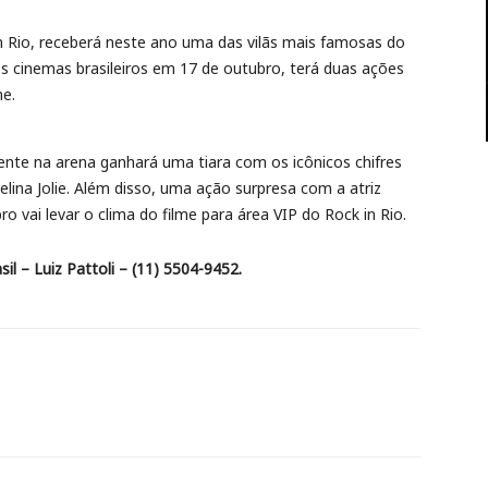
n Rio, receberá neste ano uma das vilãs mais famosas do
os cinemas brasileiros em 17 de outubro, terá duas ações
me.
ente na arena ganhará uma tiara com os icônicos chifres
ina Jolie. Além disso, uma ação surpresa com a atriz
 vai levar o clima do filme para área VIP do Rock in Rio.
 – Luiz Pattoli – (11) 5504-9452.