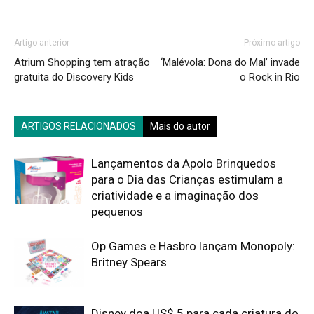
Artigo anterior
Próximo artigo
Atrium Shopping tem atração
‘Malévola: Dona do Mal’ invade
gratuita do Discovery Kids
o Rock in Rio
ARTIGOS RELACIONADOS
Mais do autor
Lançamentos da Apolo Brinquedos
para o Dia das Crianças estimulam a
criatividade e a imaginação dos
pequenos
Op Games e Hasbro lançam Monopoly:
Britney Spears
Disney doa US$ 5 para cada criatura do