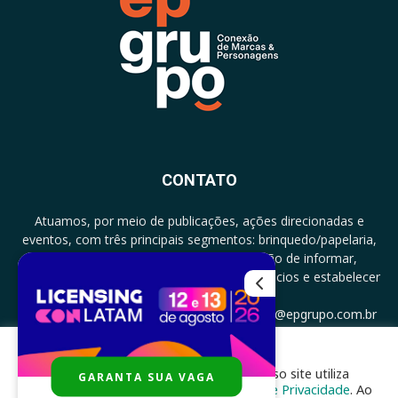
CONTATO
Atuamos, por meio de publicações, ações direcionadas e
eventos, com três principais segmentos: brinquedo/papelaria,
licenciamento e zero a três com a missão de informar,
documentar, proporcionar encontro de negócios e estabelecer
parcerias.
CONTATO: +5511994513097 - atendimento@epgrupo.com.br
Para melhor experiência e navegação, nosso site utiliza
GARANTA SUA VAGA
SIGA-NOS
cookies, de acordo com a nossa
Política de Privacidade
. Ao