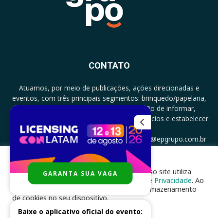
CONTATO
Atuamos, por meio de publicações, ações direcionadas e
eventos, com três principais segmentos: brinquedo/papelaria,
licenciamento e zero a três com a missão de informar,
documentar, proporcionar encontro de negócios e estabelecer
parcerias.
CONTATO: +5511994513097 - atendimento@epgrupo.com.br
Para melhor experiência e navegação, nosso site utiliza
GARANTA SUA VAGA
SIGA-NOS
cookies, de acordo com a nossa
Política de Privacidade
. Ao
clicar em “aceito”, você concorda com o armazenamento
de cookies no seu dispositivo.
Baixe o aplicativo oficial do evento:
ACEITAR