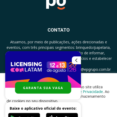
CONTATO
Atuamos, por meio de publicações, ações direcionadas e
eventos, com três principais segmentos: brinquedo/papelaria,
licenciamento e zero a três com a missão de informar,
documentar, proporcionar encontro de negócios e estabelecer
parcerias.
CONTATO: +5511994513097 - atendimento@epgrupo.com.br
Para melhor experiência e navegação, nosso site utiliza
GARANTA SUA VAGA
SIGA-NOS
cookies, de acordo com a nossa
Política de Privacidade
. Ao
clicar em “aceito”, você concorda com o armazenamento
de cookies no seu dispositivo.
Baixe o aplicativo oficial do evento:
ACEITAR