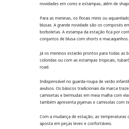
novidades em cores e estampas, além de shape
Para as meninas, os florais minis ou aquarela
blusas. A grande novidade são os composés em 
borboletas. A estampa da estação fica por co
conjuntos de blusa com shorts e macaquinhos.
Já os meninos estarão prontos para todas as b
coloridas ou com as estampas tropicais, tubarõ
road.
Indispensável no guarda-roupa de verão infant
avulsos. Os básicos tradicionais da marca trazem
camisetas e bermudas em meia malha com elast
também apresenta pijamas e camisolas com tem
Com a mudança de estação, as temperaturas co
aposta em peças leves e confortáveis.