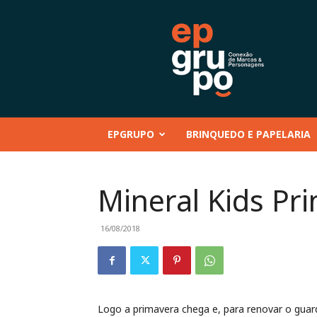
EP
GRUPO
|
Conteúdo
–
Mentoria
–
EPGRUPO
BRINQUEDO E PAPELARIA
Eventos
–
Marcas
e
Mineral Kids Pr
Personagens
–
Brinquedo
16/08/2018
e
Papelaria
Logo a primavera chega e, para renovar o guard