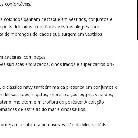
s confortáveis.
dos coloridos ganham destaque em vestidos, conjuntos e
poás delicados, com flores e listras alegres com
nta de morangos delicados que surgem em vestidos,
rincadeiras, com peças
es surfistas engraçados, dinos irados e super carros off-
il, o clássico navy também marca presença em conjuntos e
 blusas, tops, regatas, shorts, calças legging, vestidos,
ano, moletom e microfibra de poliéster. A coleção
áticas de estrelas do mar e dinossauros.
meçam a subir e a primavera/verão da Mineral Kids