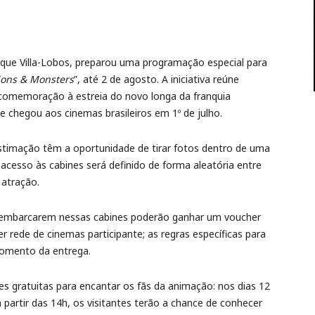
arque Villa-Lobos, preparou uma programação especial para
ions & Monsters
”, até 2 de agosto. A iniciativa reúne
 comemoração à estreia do novo longa da franquia
ue chegou aos cinemas brasileiros em 1º de julho.
estimação têm a oportunidade de tirar fotos dentro de uma
acesso às cabines será definido de forma aleatória entre
 atração.
ue embarcarem nessas cabines poderão ganhar um voucher
r rede de cinemas participante; as regras específicas para
momento da entrega.
s gratuitas para encantar os fãs da animação: nos dias 12
 partir das 14h, os visitantes terão a chance de conhecer