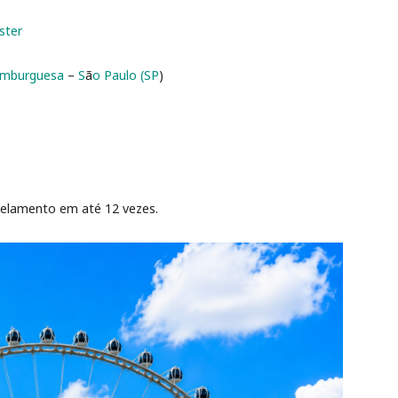
ster
Hamburguesa
–
S
ã
o Paulo (SP
)
rcelamento em até 12 vezes.