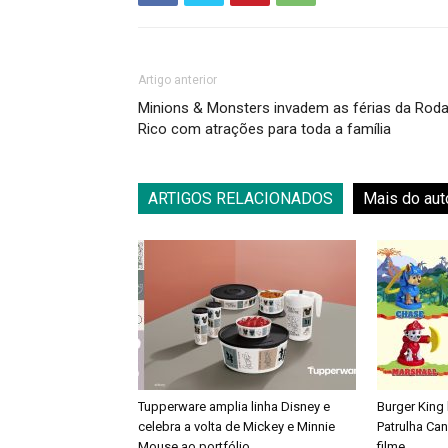
Artigo anterior
Minions & Monsters invadem as férias da Rod
Rico com atrações para toda a família
ARTIGOS RELACIONADOS
Mais do aut
Tupperware amplia linha Disney e
Burger King
celebra a volta de Mickey e Minnie
Patrulha Ca
Mouse ao portfólio
filme