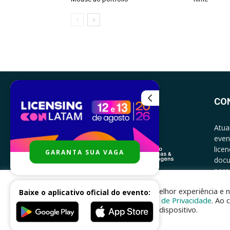
CO
Atua
even
lice
GARANTA SUA VAGA
docu
parce
CONT
Para melhor experiência e n
Baixe o aplicativo oficial do evento:
Política de Privacidade
. Ao 
no seu dispositivo.
Desenvolvido por
nhsinfo.com.br