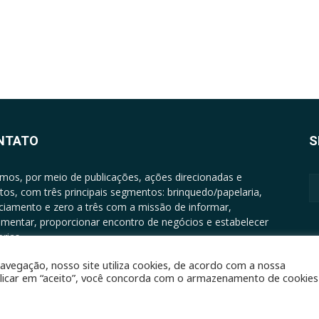
NTATO
S
mos, por meio de publicações, ações direcionadas e
tos, com três principais segmentos: brinquedo/papelaria,
nciamento e zero a três com a missão de informar,
mentar, proporcionar encontro de negócios e estabelecer
rias.
ATO: +5511994513097 - atendimento@epgrupo.com.br
avegação, nosso site utiliza cookies, de acordo com a nossa
clicar em “aceito”, você concorda com o armazenamento de cookies