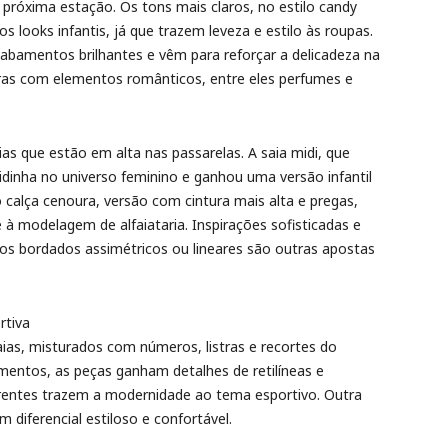
róxima estação. Os tons mais claros, no estilo candy
looks infantis, já que trazem leveza e estilo às roupas.
cabamentos brilhantes e vêm para reforçar a delicadeza na
uras com elementos românticos, entre eles perfumes e
s que estão em alta nas passarelas. A saia midi, que
idinha no universo feminino e ganhou uma versão infantil
 calça cenoura, versão com cintura mais alta e pregas,
 modelagem de alfaiataria. Inspirações sofisticadas e
 os bordados assimétricos ou lineares são outras apostas
rtiva
as, misturados com números, listras e recortes do
ntos, as peças ganham detalhes de retilíneas e
erentes trazem a modernidade ao tema esportivo. Outra
 diferencial estiloso e confortável.