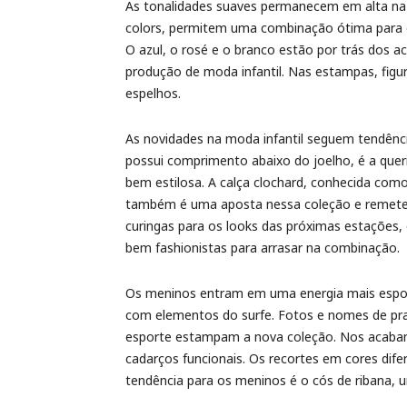
As tonalidades suaves permanecem em alta na p
colors, permitem uma combinação ótima para os 
O azul, o rosé e o branco estão por trás dos a
produção de moda infantil. Nas estampas, fig
espelhos.
As novidades na moda infantil seguem tendência
possui comprimento abaixo do joelho, é a quer
bem estilosa. A calça clochard, conhecida como
também é uma aposta nessa coleção e remete à
curingas para os looks das próximas estações,
bem fashionistas para arrasar na combinação.
Os meninos entram em uma energia mais espo
com elementos do surfe. Fotos e nomes de prai
esporte estampam a nova coleção. Nos acabame
cadarços funcionais. Os recortes em cores dif
tendência para os meninos é o cós de ribana, um