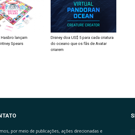
 Hasbro lançam
Disney doa US$ 5 para cada criatura
ritney Spears
do oceano que os fãs de Avatar
criarem
NTATO
S
mos, por meio de publicações, ações direcionadas e