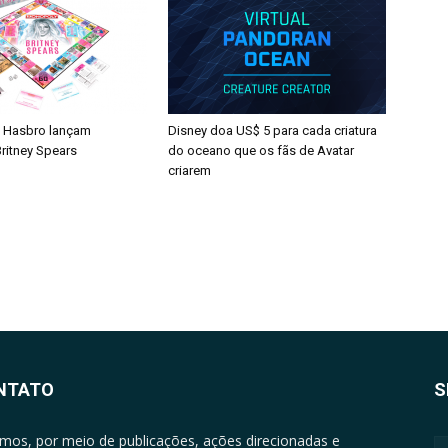
 Hasbro lançam
Disney doa US$ 5 para cada criatura
ritney Spears
do oceano que os fãs de Avatar
criarem
NTATO
S
mos, por meio de publicações, ações direcionadas e