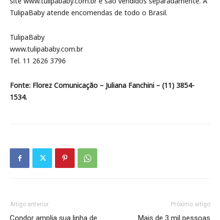
site www.tulipababy.com.br e são vendidos separadamente. A
TulipaBaby atende encomendas de todo o Brasil.
TulipaBaby
www.tulipababy.com.br
Tel. 11 2626 3796
Fonte: Florez Comunicação – Juliana Fanchini – (11) 3854-
1534.
Artigo anterior
Próximo artigo
Condor amplia sua linha de
Mais de 3 mil pessoas