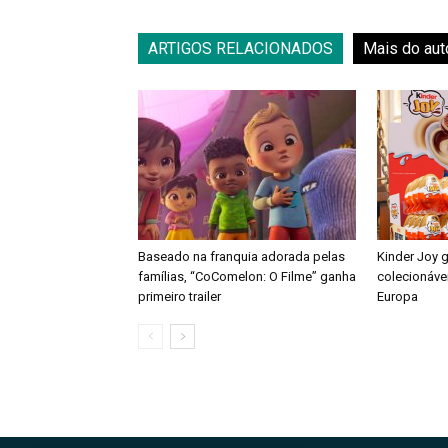
ARTIGOS RELACIONADOS
Mais do aut
Baseado na franquia adorada pelas
Kinder Joy 
famílias, “CoComelon: O Filme” ganha
colecionáve
primeiro trailer
Europa