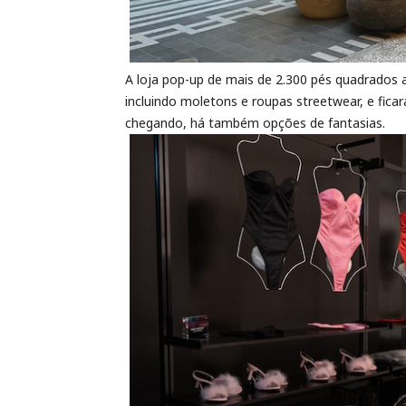
A loja pop-up de mais de 2.300 pés quadrados 
incluindo moletons e roupas streetwear, e fica
chegando, há também opções de fantasias.