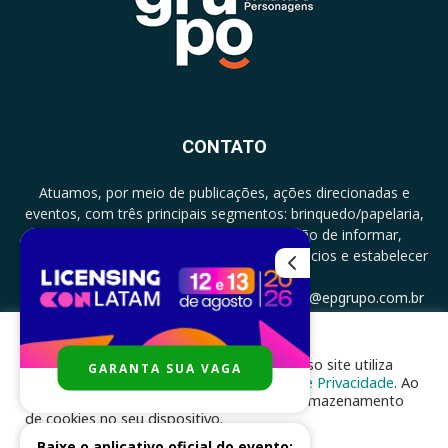
CONTATO
Atuamos, por meio de publicações, ações direcionadas e
eventos, com três principais segmentos: brinquedo/papelaria,
licenciamento e zero a três com a missão de informar,
documentar, proporcionar encontro de negócios e estabelecer
parcerias.
CONTATO: +5511994513097 - atendimento@epgrupo.com.br
Para melhor experiência e navegação, nosso site utiliza
GARANTA SUA VAGA
SIGA-NOS
cookies, de acordo com a nossa
Política de Privacidade
. Ao
clicar em “aceito”, você concorda com o armazenamento
de cookies no seu dispositivo.
Baixe o aplicativo oficial do evento: