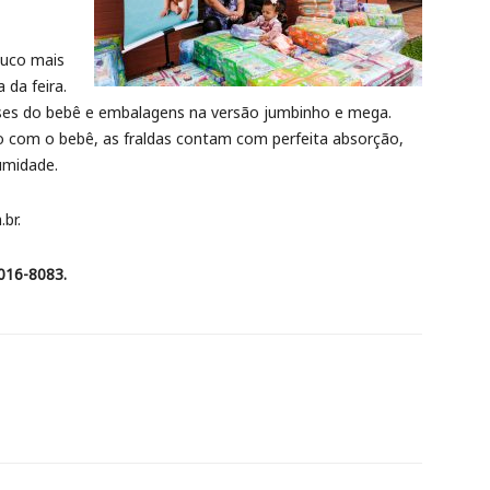
ouco mais
 da feira.
ases do bebê e embalagens na versão jumbinho e mega.
do com o bebê, as fraldas contam com perfeita absorção,
 umidade.
br.
3016-8083.