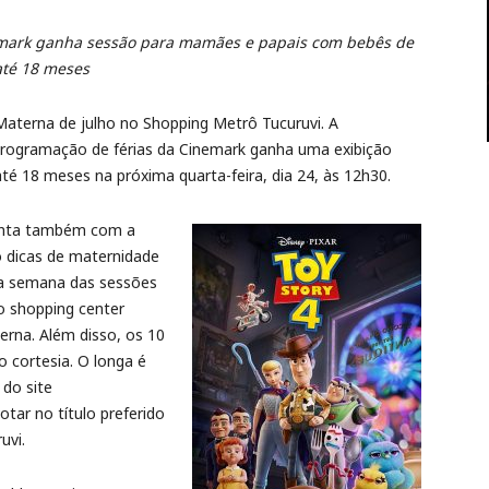
emark ganha sessão para mamães e papais com bebês de
até 18 meses
eMaterna de julho no Shopping Metrô Tucuruvi. A
 programação de férias da Cinemark ganha uma exibição
é 18 meses na próxima quarta-feira, dia 24, às 12h30.
onta também com a
o dicas de maternidade
 a semana das sessões
lo shopping center
erna. Além disso, os 10
 cortesia. O longa é
do site
tar no título preferido
uvi.