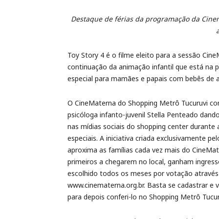
Destaque de férias da programação da Cin
Toy Story 4 é o filme eleito para a sessão Cin
continuação da animação infantil que está na
especial para mamães e papais com bebês de at
O CineMaterna do Shopping Metrô Tucuruvi c
psicóloga infanto-juvenil Stella Penteado dand
nas mídias sociais do shopping center durante
especiais. A iniciativa criada exclusivamente pe
aproxima as famílias cada vez mais do CineMat
primeiros a chegarem no local, ganham ingresso
escolhido todos os meses por votação através 
www.cinematerna.org.br. Basta se cadastrar e vo
para depois conferi-lo no Shopping Metrô Tucur