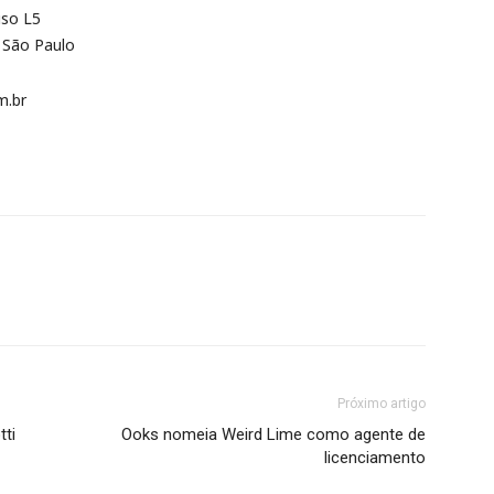
iso L5
– São Paulo
m.br
Próximo artigo
tti
Ooks nomeia Weird Lime como agente de
licenciamento