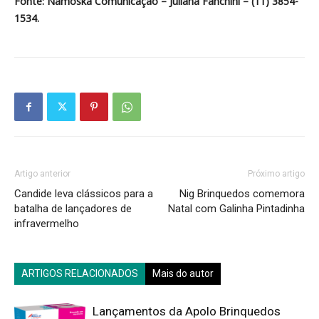
Fonte: Namoska Comunicação – Juliana Fanchini – (11) 3854-
1534.
Artigo anterior
Próximo artigo
Candide leva clássicos para a
Nig Brinquedos comemora
batalha de lançadores de
Natal com Galinha Pintadinha
infravermelho
ARTIGOS RELACIONADOS
Mais do autor
Lançamentos da Apolo Brinquedos