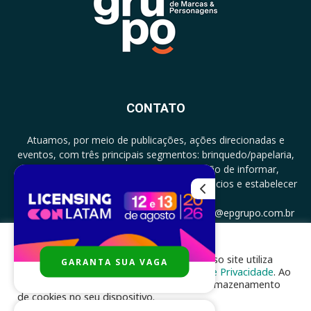
CONTATO
Atuamos, por meio de publicações, ações direcionadas e
eventos, com três principais segmentos: brinquedo/papelaria,
licenciamento e zero a três com a missão de informar,
documentar, proporcionar encontro de negócios e estabelecer
parcerias.
CONTATO: +5511994513097 - atendimento@epgrupo.com.br
Para melhor experiência e navegação, nosso site utiliza
GARANTA SUA VAGA
SIGA-NOS
cookies, de acordo com a nossa
Política de Privacidade
. Ao
clicar em “aceito”, você concorda com o armazenamento
de cookies no seu dispositivo.