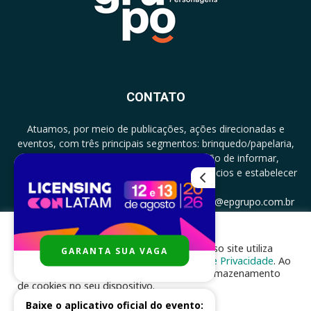
CONTATO
Atuamos, por meio de publicações, ações direcionadas e
eventos, com três principais segmentos: brinquedo/papelaria,
licenciamento e zero a três com a missão de informar,
documentar, proporcionar encontro de negócios e estabelecer
parcerias.
CONTATO: +5511994513097 - atendimento@epgrupo.com.br
Para melhor experiência e navegação, nosso site utiliza
GARANTA SUA VAGA
SIGA-NOS
cookies, de acordo com a nossa
Política de Privacidade
. Ao
clicar em “aceito”, você concorda com o armazenamento
de cookies no seu dispositivo.
Baixe o aplicativo oficial do evento: