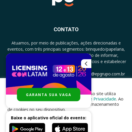
CONTATO
Atuamos, por meio de publicações, ações direcionadas e
eventos, com três principais segmentos: brinquedo/papelaria,
licenciamento e zero a três com a missão de informar,
documentar, proporcionar encontro de negócios e estabelecer
parcerias.
CONTATO: +5511994513097 - atendimento@epgrupo.com.br
Para melhor experiência e navegação, nosso site utiliza
GARANTA SUA VAGA
SIGA-NOS
cookies, de acordo com a nossa
Política de Privacidade
. Ao
clicar em “aceito”, você concorda com o armazenamento
de cookies no seu dispositivo.
Baixe o aplicativo oficial do evento:
ACEITAR