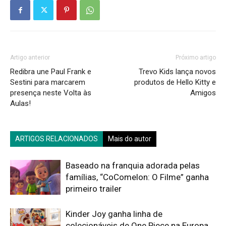
Artigo anterior
Próximo artigo
Redibra une Paul Frank e
Trevo Kids lança novos
Sestini para marcarem
produtos de Hello Kitty e
presença neste Volta às
Amigos
Aulas!
ARTIGOS RELACIONADOS
Mais do autor
Baseado na franquia adorada pelas
famílias, “CoComelon: O Filme” ganha
primeiro trailer
Kinder Joy ganha linha de
colecionáveis de One Piece na Europa