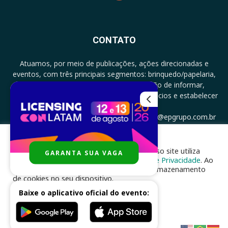
CONTATO
Atuamos, por meio de publicações, ações direcionadas e
eventos, com três principais segmentos: brinquedo/papelaria,
licenciamento e zero a três com a missão de informar,
documentar, proporcionar encontro de negócios e estabelecer
parcerias.
CONTATO: +5511994513097 - atendimento@epgrupo.com.br
Para melhor experiência e navegação, nosso site utiliza
GARANTA SUA VAGA
SIGA-NOS
cookies, de acordo com a nossa
Política de Privacidade
. Ao
clicar em “aceito”, você concorda com o armazenamento
de cookies no seu dispositivo.
Baixe o aplicativo oficial do evento:
ACEITAR
Desenvolvido por
nhsinfo.com.br