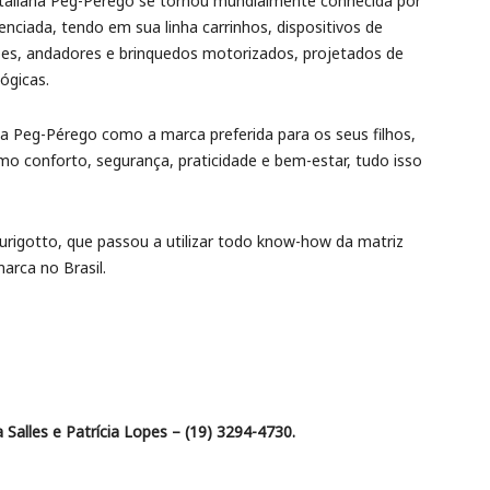
taliana Peg-Pérego se tornou mundialmente conhecida por
enciada, tendo em sua linha carrinhos, dispositivos de
ões, andadores e brinquedos motorizados, projetados de
ógicas.
 Peg-Pérego como a marca preferida para os seus filhos,
o conforto, segurança, praticidade e bem-estar, tudo isso
rigotto, que passou a utilizar todo know-how da matriz
arca no Brasil.
Salles e Patrícia Lopes – (19) 3294-4730.