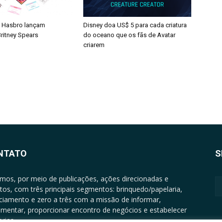
 Hasbro lançam
Disney doa US$ 5 para cada criatura
ritney Spears
do oceano que os fãs de Avatar
criarem
NTATO
S
mos, por meio de publicações, ações direcionadas e
tos, com três principais segmentos: brinquedo/papelaria,
nciamento e zero a três com a missão de informar,
mentar, proporcionar encontro de negócios e estabelecer
rias.