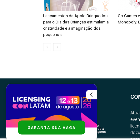
Lançamentos da Apolo Brinquedos
Op Games e
para o Dia das Crianças estimulam a
Monopoly: B
criatividade e a imaginação dos
pequenos
CO
Atua
even
lice
GARANTA SUA VAGA
docu
parce