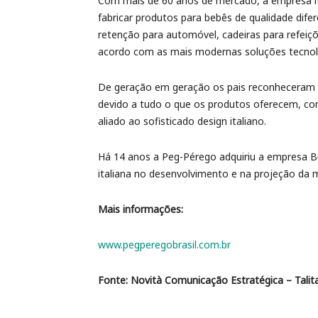
Com mais de 60 anos de mercado, a empresa i
fabricar produtos para bebês de qualidade difer
retenção para automóvel, cadeiras para refeiç
acordo com as mais modernas soluções tecnol
De geração em geração os pais reconheceram a
devido a tudo o que os produtos oferecem, com
aliado ao sofisticado design italiano.
Há 14 anos a Peg-Pérego adquiriu a empresa Bu
italiana no desenvolvimento e na projeção da m
Mais informações:
www.pegperegobrasil.com.br
Fonte: Novità Comunicação Estratégica – Talita 